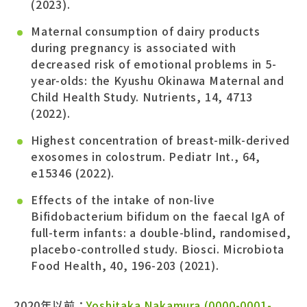
(2023).
Maternal consumption of dairy products
during pregnancy is associated with
decreased risk of emotional problems in 5-
year-olds: the Kyushu Okinawa Maternal and
Child Health Study. Nutrients, 14, 4713
(2022).
Highest concentration of breast-milk-derived
exosomes in colostrum. Pediatr Int., 64,
e15346 (2022).
Effects of the intake of non-live
Bifidobacterium bifidum on the faecal IgA of
full-term infants: a double-blind, randomised,
placebo-controlled study. Biosci. Microbiota
Food Health, 40, 196-203 (2021).
2020年以前：
Yoshitaka Nakamura (0000-0001-