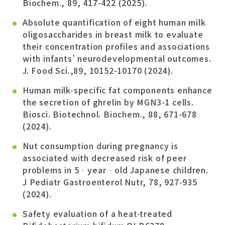
Biochem., 89, 417-422 (2025).
Absolute quantification of eight human milk
oligosaccharides in breast milk to evaluate
their concentration profiles and associations
with infants’ neurodevelopmental outcomes.
J. Food Sci.,89, 10152-10170 (2024).
Human milk-specific fat components enhance
the secretion of ghrelin by MGN3-1 cells.
Biosci. Biotechnol. Biochem., 88, 671-678
(2024).
Nut consumption during pregnancy is
associated with decreased risk of peer
problems in 5‐year‐old Japanese children.
J Pediatr Gastroenterol Nutr, 78, 927-935
(2024).
Safety evaluation of a heat-treated