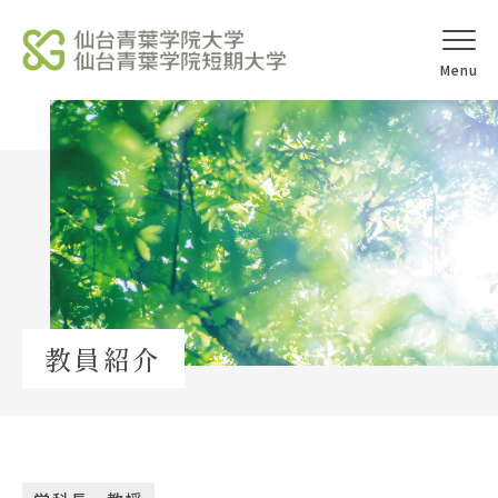
オープンキャ
アクセス
ンパス
学校法人北杜学園
Topics
教員紹介
イベント一覧
教員紹介
教職員募集