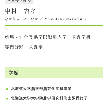
学科長・教授
中村 吉孝
大学概要
なかむら よしたか ／ Yoshitaka Nakamura
北杜学園設置校
所属：
仙台青葉学院短期大学 栄養学科
専門分野：
栄養学
学歴
北海道大学農学部農芸化学科卒業
北海道大学大学院農学研究科修士課程修了