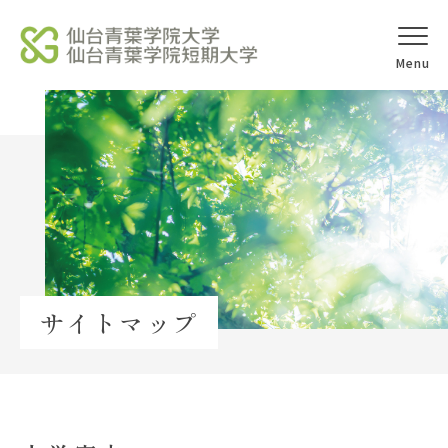
オープンキャ
アクセス
ンパス
学校法人北杜学園
Topics
サイトマップ
イベント一覧
教員紹介
教職員募集