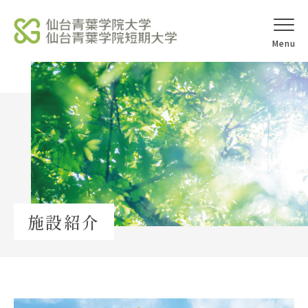
オープンキャ
アクセス
ンパス
学校法人北杜学園
Topics
施設紹介
イベント一覧
教員紹介
教職員募集