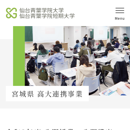
オープンキャ
アクセス
ンパス
学校法人北杜学園
Topics
宮城県 高大連携事業
イベント一覧
教員紹介
教職員募集