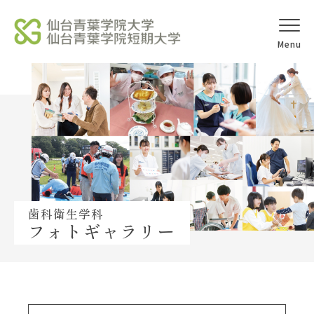
オープンキャ
アクセス
ンパス
学校法人北杜学園
Topics
歯科衛生学科
フォトギャラリー
イベント一覧
教員紹介
教職員募集