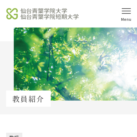
オープンキャ
アクセス
ンパス
学校法人北杜学園
Topics
教員紹介
イベント一覧
教員紹介
教職員募集