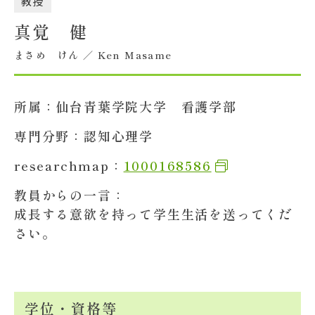
教授
真覚 健
大学概要
まさめ けん ／ Ken Masame
北杜学園設置校
所属：
仙台青葉学院大学 看護学部
専門分野：
認知心理学
researchmap：
1000168586
教員からの一言：
成長する意欲を持って学生生活を送ってくだ
さい。
学位・資格等