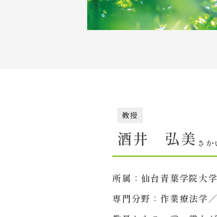
Topics
イベント一覧
教員紹介
教職員募集
教授
酒井 弘美
さかい
所属：
仙台青葉学院大
専門分野：
作業療法学