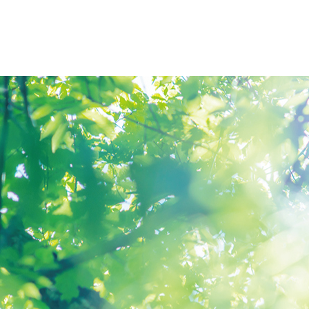
オープンキャンパス
アクセス
大学概要
北杜学園
大学概要
仙台青葉
学長挨拶
仙台青葉
報告
学長エッセイ
仙台医療
情報公開
仙台大原
社会連携・公開講座
仙台工科
宮城県 高大連携事業
仙台デザ