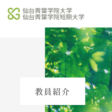
学校法人北杜学園
北杜学園 総合サイト
北杜学園 総合案内
北杜学園 事業・財務
教員紹介
北杜学園 諸規程
北杜学園 役員等名簿