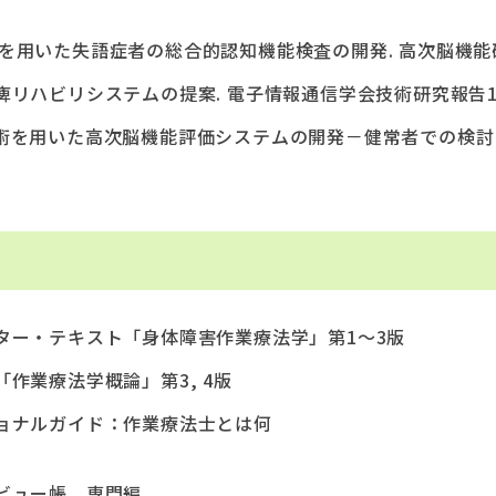
VR)技術を用いた失語症者の総合的認知機能検査の開発. 高次脳機能研究36
ハビリシステムの提案. 電子情報通信学会技術研究報告113(481
術を用いた高次脳機能評価システムの開発－健常者での検討－
ター・テキスト「身体障害作業療法学」第1～3版
作業療法学概論」第3, 4版
ョナルガイド：作業療法士とは何
か
ビュー帳 専門編