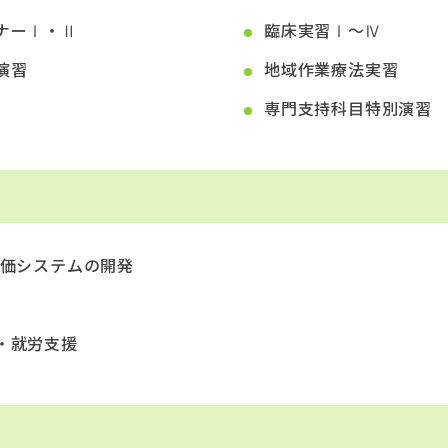
ナーⅠ・Ⅱ
臨床実習Ⅰ～Ⅳ
演習
地域作業療法実習
専門支持科目特別演習
評価システムの開発
・就労支援