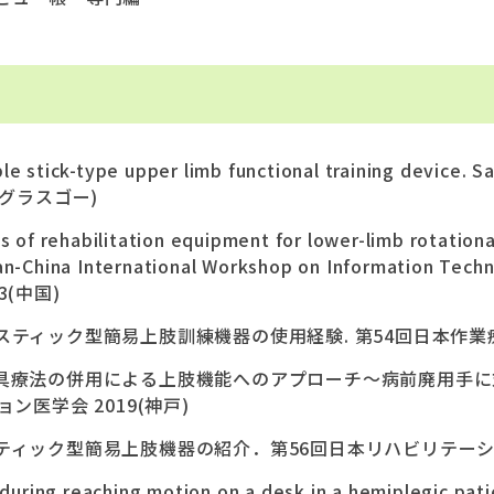
 stick-type upper limb functional training device. Sak
024(グラスゴー)
s of rehabilitation equipment for lower-limb rotation
an-China International Workshop on Information Tech
023(中国)
ティック型簡易上肢訓練機器の使用経験. 第54回日本作業療
具療法の併用による上肢機能へのアプローチ～病前廃用手に
ン医学会 2019(神戸)
ィック型簡易上肢機器の紹介．第56回日本リハビリテーショ
s during reaching motion on a desk in a hemiplegic p