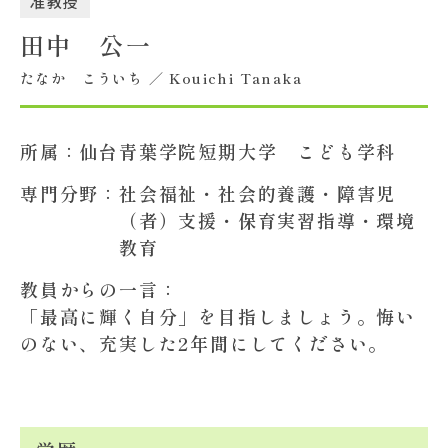
准教授
田中 公一
大学概要
たなか こういち ／ Kouichi Tanaka
北杜学園設置校
所属：
仙台青葉学院短期大学 こども学科
専門分野：
社会福祉・社会的養護・障害児
（者）支援・保育実習指導・環境
教育
教員からの一言：
「最高に輝く自分」を目指しましょう。悔い
のない、充実した2年間にしてください。