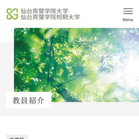
オープンキャ
アクセス
ンパス
学校法人北杜学園
Topics
教員紹介
イベント一覧
教員紹介
教職員募集