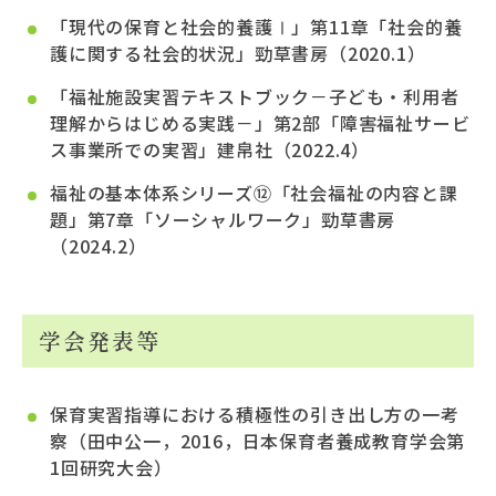
「現代の保育と社会的養護Ⅰ」第11章「社会的養
護に関する社会的状況」勁草書房（2020.1）
「福祉施設実習テキストブック－子ども・利用者
理解からはじめる実践－」第2部「障害福祉サービ
ス事業所での実習」建帛社（2022.4）
福祉の基本体系シリーズ⑫「社会福祉の内容と課
題」第7章「ソーシャルワーク」勁草書房
（2024.2）
学会発表等
保育実習指導における積極性の引き出し方の一考
察（田中公一，2016，日本保育者養成教育学会第
1回研究大会）