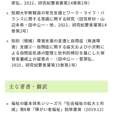
原弘，2022，研究紀要青葉第14巻第2号）
短期大学教職員の育児支援とワーク・ライフ・バ
ランスに関する意識に関する研究（田宮希砂・山
辺未希・田中公一・他，2022，研究紀要青葉第14
巻第2号）
知的（情緒）障害支援の変遷と自閉症（発達障
害）支援②－自閉症に関する論文および小沢勲に
よる自閉症処遇の整理と批判的検討を基にした保
育者養成上の留意点－（田中公一・菅原弘，
2023，研究紀要青葉第15巻第1号）
主な著書・翻訳
福祉の基本体系シリーズ⑪「社会福祉の拡大と形
成」第8章「障がい者福祉」勁草書房（2019.12）