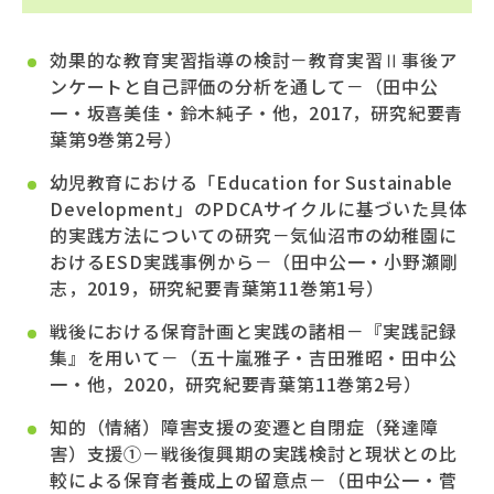
効果的な教育実習指導の検討－教育実習Ⅱ事後ア
ンケートと自己評価の分析を通して－（田中公
一・坂喜美佳・鈴木純子・他，2017，研究紀要青
葉第9巻第2号）
幼児教育における「Education for Sustainable
Development」のPDCAサイクルに基づいた具体
的実践方法についての研究－気仙沼市の幼稚園に
おけるESD実践事例から－（田中公一・小野瀬剛
志，2019，研究紀要青葉第11巻第1号）
戦後における保育計画と実践の諸相－『実践記録
集』を用いて－（五十嵐雅子・吉田雅昭・田中公
一・他，2020，研究紀要青葉第11巻第2号）
知的（情緒）障害支援の変遷と自閉症（発達障
害）支援①－戦後復興期の実践検討と現状との比
較による保育者養成上の留意点－（田中公一・菅