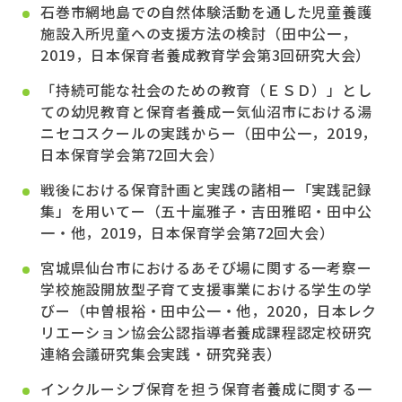
石巻市網地島での自然体験活動を通した児童養護
施設入所児童への支援方法の検討（田中公一，
2019，日本保育者養成教育学会第3回研究大会）
「持続可能な社会のための教育（ＥＳＤ）」とし
ての幼児教育と保育者養成ー気仙沼市における湯
ニセコスクールの実践からー（田中公一，2019，
日本保育学会第72回大会）
戦後における保育計画と実践の諸相ー「実践記録
集」を用いてー（五十嵐雅子・吉田雅昭・田中公
一・他，2019，日本保育学会第72回大会）
宮城県仙台市におけるあそび場に関する一考察ー
学校施設開放型子育て支援事業における学生の学
びー（中曽根裕・田中公一・他，2020，日本レク
リエーション協会公認指導者養成課程認定校研究
連絡会議研究集会実践・研究発表）
インクルーシブ保育を担う保育者養成に関する一