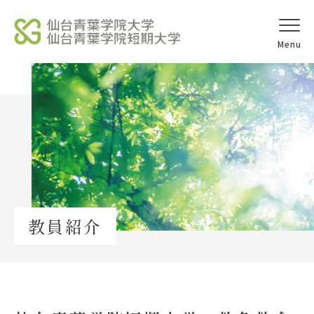
オープンキャ
アクセス
ンパス
学校法人北杜学園
Topics
教員紹介
イベント一覧
教員紹介
教職員募集