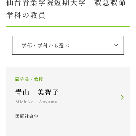
仙台青葉学院短期大学 救急救命
学科の教員
大学概要
北杜学園設置校
副学長・教授
青山 美智子
Michiko Aoyama
医療社会学