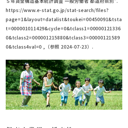
５年賃金構造基本統計調査 一般労働者 都道府県別”.
https://www.e-stat.go.jp/stat-search/files?
page=1&layout=datalist&toukei=00450091&tsta
t=000001011429&cycle=0&tclass1=00000121336
0&tclass2=000001215880&tclass3=00000121589
0&tclass4val=0 ,（参照 2024-07-23）.