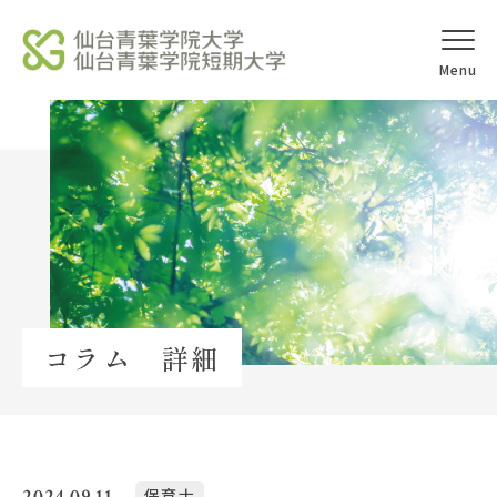
オープンキャ
アクセス
ンパス
学校法人北杜学園
Topics
コラム 詳細
イベント一覧
教員紹介
教職員募集
2024.09.11
保育士