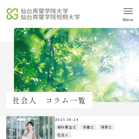
オープンキャ
アクセス
ンパス
学校法人北杜学園
Topics
社会人 コラム一覧
イベント一覧
教員紹介
2025-10-24
歯科衛生士
栄養士
保育士
社会人
教職員募集