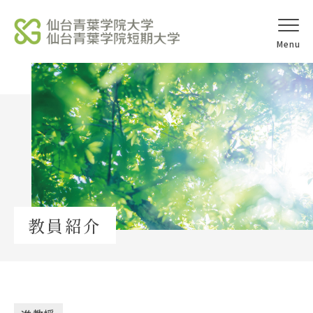
オープンキャ
アクセス
ンパス
学校法人北杜学園
Topics
教員紹介
イベント一覧
教員紹介
教職員募集