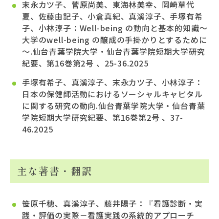
末永カツ子、菅原尚美、東海林美幸、岡崎草代
夏、佐藤由記子、小倉真紀、真溪淳子、手塚有希
子、小林淳子：Well-being の動向と基本的知識～
大学のwell-being の醸成の手掛かりとするために
～.仙台青葉学院大学・仙台青葉学院短期大学研究
紀要、第16巻第2号 、25-36.2025
手塚有希子、真溪淳子、末永カツ子、小林淳子：
日本の保健師活動におけるソーシャルキャピタル
に関する研究の動向.仙台青葉学院大学・仙台青葉
学院短期大学研究紀要、第16巻第2号 、37-
46.2025
主な著書・翻訳
笹原千穂、真溪淳子、藤井陽子：『看護診断・実
践・評価の実際－看護実践の系統的アプローチ