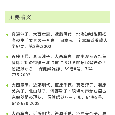
主要論文
真溪淳子、大西章恵、近藤明代：北海道戦後開拓
者の生活要素の一考察. 日本赤十字北海道看護大
学紀要、第2巻.2002
近藤明代、真溪淳子、大西章恵：歴史からみた保
健師活動の特徴－北海道における開拓保健婦の活
動記録から. 保健婦雑誌、59巻8号、764-
775.2003
大西章恵、近藤明代、笹原千穂、真溪淳子、羽原
美奈子、北山明子、河野啓子：現場の声から探る
家庭訪問の現状. 保健師ジャーナル、64巻8号、
648-689.2008
大西章恵、近藤明代、笹原千穂、羽原美奈子、真