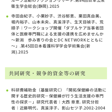
衛生学会総会(静岡).2025
寺田由紀子、小栗妙子、渋谷郁恵、栗田真由美、
堀内裕子、山本未央、真溪淳子、生天目禎子、荒
順子：ワークショップ開催「ダブルケア当事者団
体と医療専門職による支援の連携を広めませんか
～新潟 歩み寄りの会とDC NETWORKとともに
～」.第45回日本看護科学学会学術集会(新
潟).2025
共同研究・競争的資金等の研究
科研費補助金（基盤研究C）「開拓保健婦の活動に
関する歴史的研究－保健婦が行う生活支援の専門
性の探求－」研究代表者：大西 章恵. 研究分担
者：近藤明代、真溪淳子、影山セツ子.2002-2004