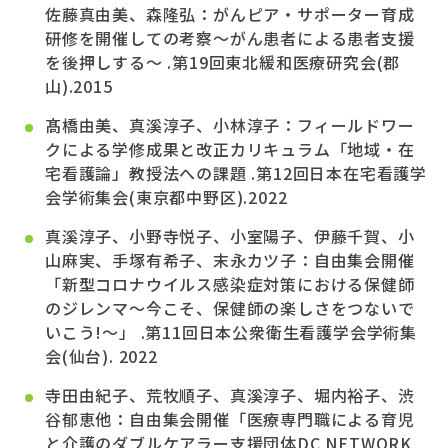
佐藤真由美、森隆弘：がんピア・サポーター育成
研修を開催しての考察～がん患者による患者支援
を後押しする～ .第19回東北緩和医療研究会(郡
山).2015
髙橋由美、真溪淳子、小林淳子：フィールドワー
クによる学修成果と改正カリキュラム「地域・在
宅看護論」教授法への課題 .第12回日本在宅看護学
会学術集会(東京都中野区).2022
真溪淳子、小野寺悦子、小室陽子、伊藤千賀、小
山麻実、手塚有希子、末永カツ子：自由集会開催
「新型コロナウイルス感染症対策における保健師
のジレンマ～今こそ、保健師の楽しさをつないで
いこう!～」 .第11回日本公衆衛生看護学会学術集
会(仙台). 2022
寺田由紀子、荒牧順子、真溪淳子、堀内裕子、渋
谷郁恵他：自由集会開催「医療専門職による育児
と介護のダブルケアラー支援団体DC NETWORK