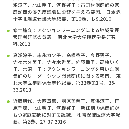
溪淳子、北山明子、河野啓子：市町村保健師の家
庭訪問の優先度認識に影響を与える要因. 日本赤
十字北海道看護大学紀要、第10巻、1-9.2010
修士論文：アクションラーニングによる地域看護
管理者研修の意義. 東北大学大学院医学系研究
科.2012
真溪淳子、末永カツ子、高橋香子、今野勇子、
佐々木久美子、佐々木秀美、佐藤幸子、高橋いく
子、水沼一子：アクションラーニングを用いた保
健師のリーダーシップ開発研修に関する考察. 東
北大学医学部保健学科紀要、第22巻第1号、25-
33.2013
近藤明代、大西章恵、羽原美奈子、真溪淳子、笹
原千穂、北山明子、河野啓子：新任期の保健師が
もつ家庭訪問に対する認識. 札幌保健医療大学紀
要、第2巻、27-37.2016