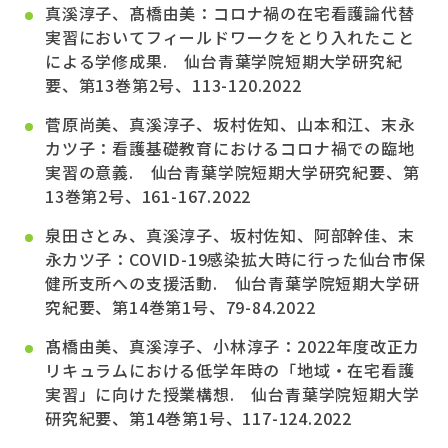
真溪淳子、髙橋由美：コロナ禍の在宅看護論代替
実習においてフィールドワークをとり入れたこと
による学修成果. 仙台青葉学院短期大学研究紀
要、第13巻第2号、113-120.2022
菅原尚美、真溪淳子、坂村佐知、山本和江、末永
カツ子：看護基礎教育におけるコロナ禍での臨地
実習の意義. 仙台青葉学院短期大学研究紀要、第
13巻第2号、161-167.2022
泉田さとみ、真溪淳子、坂村佐知、阿部幹佳、末
永カツ子：COVID-19感染拡大時に行った仙台市保
健所支所への支援活動. 仙台青葉学院短期大学研
究紀要、第14巻第1号、79-84.2022
髙橋由美、真溪淳子、小林淳子：2022年度改正カ
リキュラムにおける低学年時の「地域・在宅看護
実習」に向けた授業構想. 仙台青葉学院短期大学
研究紀要、第14巻第1号、117-124.2022