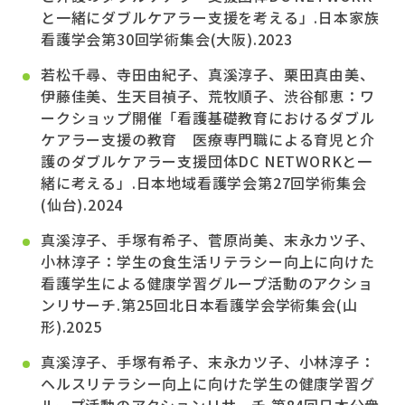
と一緒にダブルケアラー支援を考える」.日本家族
看護学会第30回学術集会(大阪).2023
若松千尋、寺田由紀子、真溪淳子、栗田真由美、
伊藤佳美、生天目禎子、荒牧順子、渋谷郁恵：ワ
ークショップ開催「看護基礎教育におけるダブル
ケアラー支援の教育 医療専門職による育児と介
護のダブルケアラー支援団体DC NETWORKと一
緒に考える」.日本地域看護学会第27回学術集会
(仙台).2024
真溪淳子、手塚有希子、菅原尚美、末永カツ子、
小林淳子：学生の食生活リテラシー向上に向けた
看護学生による健康学習グループ活動のアクショ
ンリサーチ.第25回北日本看護学会学術集会(山
形).2025
真溪淳子、手塚有希子、末永カツ子、小林淳子：
ヘルスリテラシー向上に向けた学生の健康学習グ
ループ活動のアクションリサーチ.第84回日本公衆