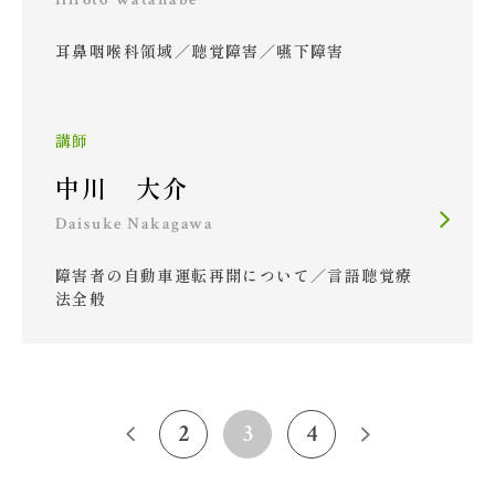
耳鼻咽喉科領域／聴覚障害／嚥下障害
講師
中川 大介
Daisuke Nakagawa
障害者の自動車運転再開について／言語聴覚療
法全般
2
3
4