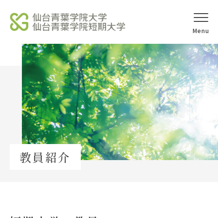
オープンキャ
アクセス
ンパス
学校法人北杜学園
Topics
教員紹介
イベント一覧
教員紹介
教職員募集