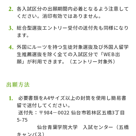
サイトマップ
各入試区分の出願期間内必着となるよう注意して
ください。消印有効ではありません。
リンク
総合型選抜エントリー受付の送付先も同様になり
情報の取り扱いについて
ます。
外国にルーツを持つ生徒対象選抜及び外国人留学
Official SNS
生推薦選抜を除く全ての入試区分で「WEB出
願」が利用できます。（エントリー対象外）
出願方法
必要書類をA4サイズ以上の封筒を使用し簡易書
留で送付してください。
送付先：〒984－0022 仙台市若林区五橋3丁目
5-75
仙台青葉学院大学 入試センター（五橋
キャンパス）