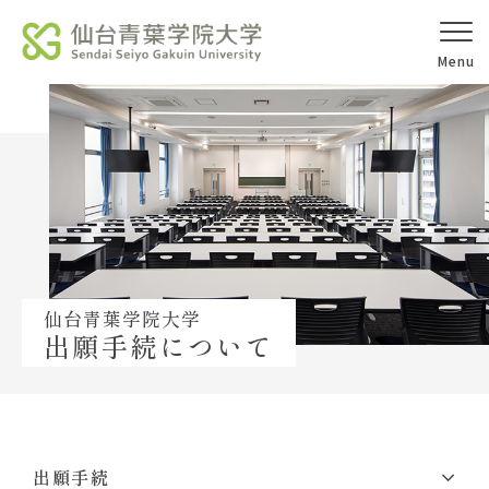
受験生の皆様
在学生の皆様
採用ご担当の皆様
高校等教員の皆様
オープンキャ
入試情報
アクセス
仙台青葉学院大学
ンパス
出願手続について
学校法人北杜学園
大学概要
出願手続