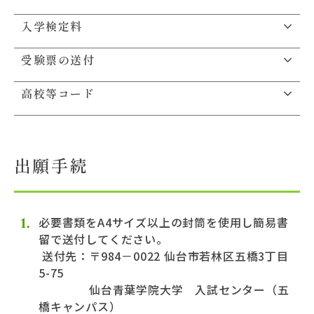
Topics
入学検定料
受験票の送付
教員紹介
高校等コード
学部紹介
イベント一覧
出願手続
デジタルパンフレット
必要書類をA4サイズ以上の封筒を使用し簡易書
留で送付してください。
資料請求フォーム
送付先：〒984－0022 仙台市若林区五橋3丁目
5-75
お問い合わせ一覧
仙台青葉学院大学 入試センター（五
橋キャンパス）