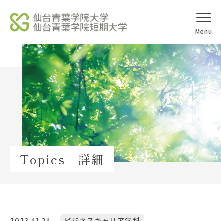
オープンキャ
アクセス
ンパス
学校法人北杜学園
Topics
Topics 詳細
イベント一覧
教員紹介
教職員募集
2023.12.21
ビジネスキャリア学科