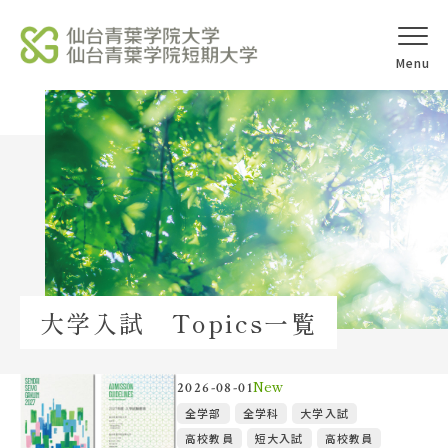
オープンキャ
アクセス
ンパス
学校法人北杜学園
Topics
大学入試 Topics一覧
イベント一覧
教員紹介
New
2026-08-01
全学部
全学科
大学入試
高校教員
短大入試
高校教員
教職員募集