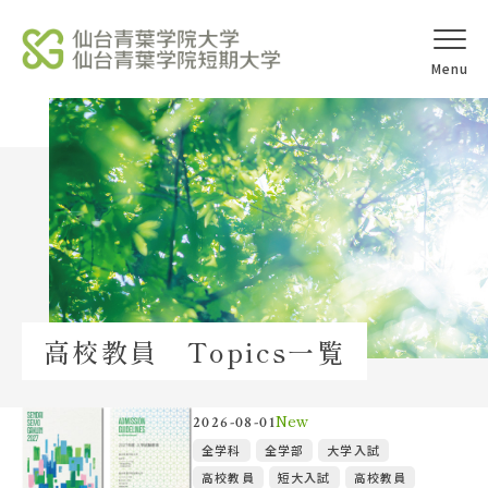
オープンキャ
アクセス
ンパス
学校法人北杜学園
Topics
高校教員 Topics一覧
イベント一覧
教員紹介
New
2026-08-01
全学科
全学部
大学入試
高校教員
短大入試
高校教員
教職員募集