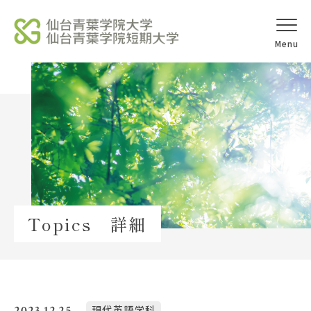
オープンキャ
アクセス
ンパス
学校法人北杜学園
Topics
Topics 詳細
イベント一覧
教員紹介
教職員募集
2023.12.25
現代英語学科