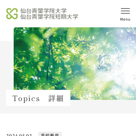
オープンキャ
アクセス
ンパス
学校法人北杜学園
Topics
Topics 詳細
イベント一覧
教員紹介
教職員募集
2024.05.02
高校教員