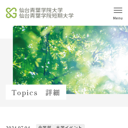
オープンキャ
アクセス
ンパス
学校法人北杜学園
Topics
Topics 詳細
イベント一覧
教員紹介
教職員募集
2024.07.04
全学部
大学イベント