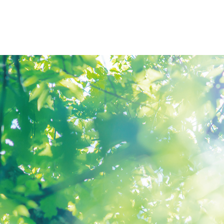
オープンキャンパス
アクセス
大学概要
北杜学園
大学概要
仙台青葉
学長挨拶
仙台青葉
報告
学長エッセイ
仙台医療
情報公開
仙台大原
社会連携・公開講座
仙台工科
宮城県 高大連携事業
仙台デザ