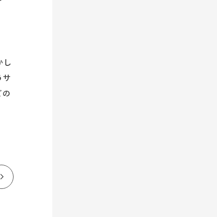
かし
うサ
どの