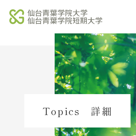
学校法人北杜学園
北杜学園 総合サイト
北杜学園 総合案内
北杜学園 事業・財務
Topics 詳細
北杜学園 諸規程
北杜学園 役員等名簿