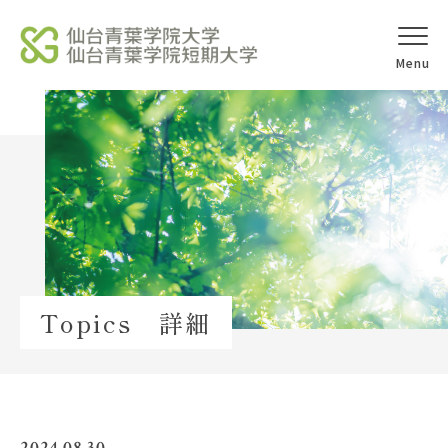
オープンキャ
アクセス
ンパス
学校法人北杜学園
Topics
Topics 詳細
イベント一覧
教員紹介
教職員募集
2024.08.30