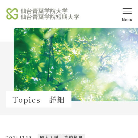
オープンキャ
アクセス
ンパス
学校法人北杜学園
Topics
Topics 詳細
イベント一覧
教員紹介
教職員募集
2024.12.19
短大入試
高校教員