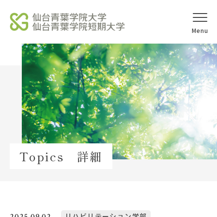
オープンキャ
アクセス
ンパス
学校法人北杜学園
Topics
Topics 詳細
イベント一覧
教員紹介
教職員募集
2025.09.02
リハビリテーション学部