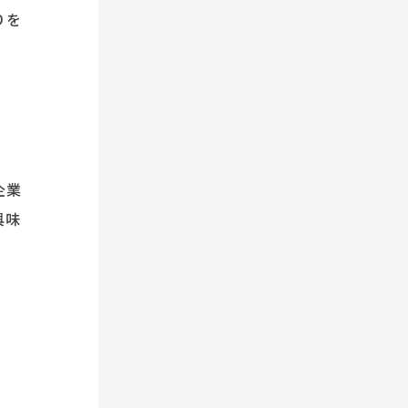
りを
企業
興味