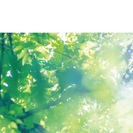
オープンキャンパス
アクセス
大学概要
北杜学園
大学概要
仙台青葉
学長挨拶
仙台青葉
報告
学長エッセイ
仙台医療
情報公開
仙台大原
社会連携・公開講座
仙台工科
宮城県 高大連携事業
仙台デザ