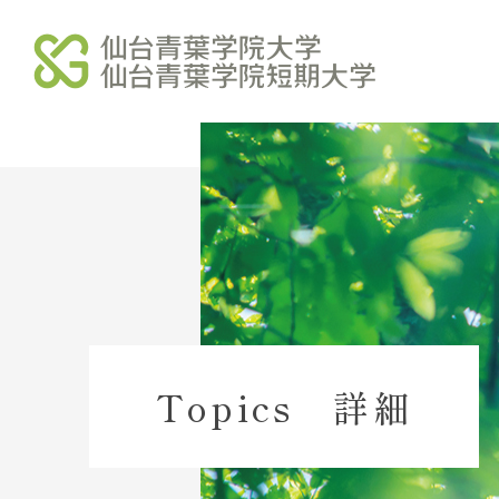
学校法人北杜学園
北杜学園 総合サイト
北杜学園 総合案内
北杜学園 事業・財務
Topics 詳細
北杜学園 諸規程
北杜学園 役員等名簿