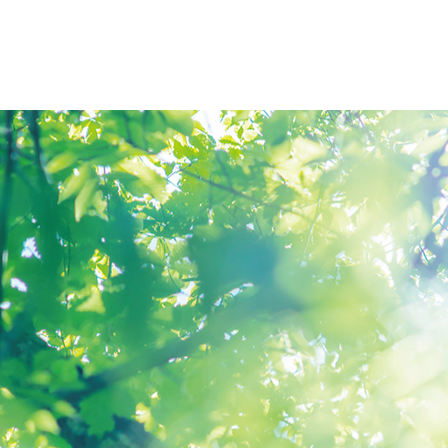
オープンキャンパス
アクセス
大学概要
北杜学園
大学概要
仙台青葉
学長挨拶
仙台青葉
報告
学長エッセイ
仙台医療
情報公開
仙台大原
社会連携・公開講座
仙台工科
宮城県 高大連携事業
仙台デザ