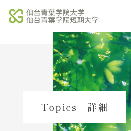
学校法人北杜学園
北杜学園 総合サイト
北杜学園 総合案内
北杜学園 事業・財務
Topics 詳細
北杜学園 諸規程
北杜学園 役員等名簿