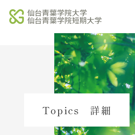
学校法人北杜学園
北杜学園 総合サイト
北杜学園 総合案内
北杜学園 事業・財務
Topics 詳細
北杜学園 諸規程
北杜学園 役員等名簿