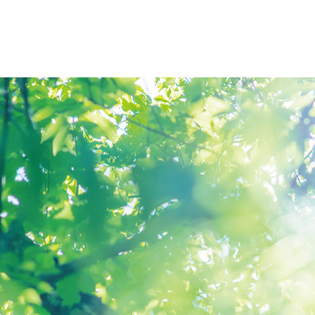
オープンキャンパス
アクセス
大学概要
北杜学園
大学概要
仙台青葉
学長挨拶
仙台青葉
報告
学長エッセイ
仙台医療
情報公開
仙台大原
社会連携・公開講座
仙台工科
宮城県 高大連携事業
仙台デザ