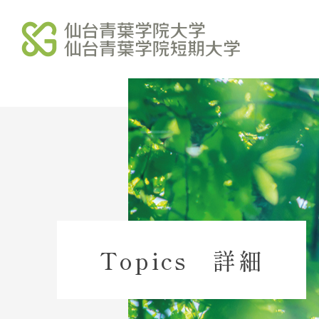
学校法人北杜学園
北杜学園 総合サイト
北杜学園 総合案内
北杜学園 事業・財務
Topics 詳細
北杜学園 諸規程
北杜学園 役員等名簿