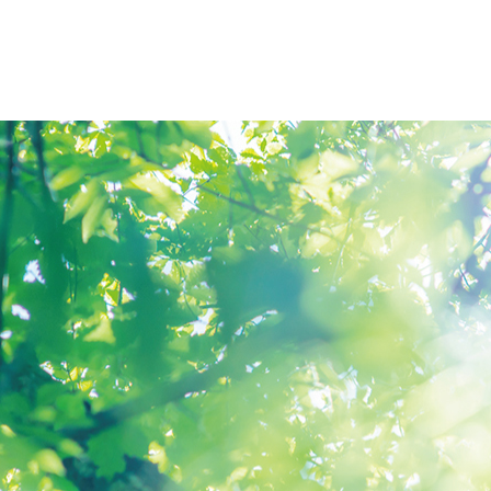
オープンキャンパス
アクセス
大学概要
北杜学園
大学概要
仙台青葉
学長挨拶
仙台青葉
報告
学長エッセイ
仙台医療
情報公開
仙台大原
社会連携・公開講座
仙台工科
宮城県 高大連携事業
仙台デザ