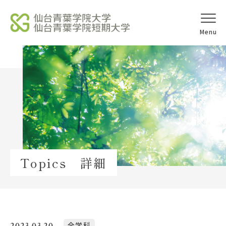
オープンキャ
アクセス
ンパス
学校法人北杜学園
Topics
Topics 詳細
イベント一覧
教員紹介
教職員募集
2023.03.20
全学科