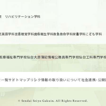
部 リハビリテーション学科
代英語学科
言語聴覚学科
歯科衛生学科
救急救命学科
栄養学科
こども学科
医療福祉専門学校
仙台大原簿記情報公務員専門学校
仙台工科専門学
せ一覧
サイトマップ
リンク
情報の取り扱いについて
社会連携･公開
© Sendai Seiyo Gakuin. All Rights Reserved.