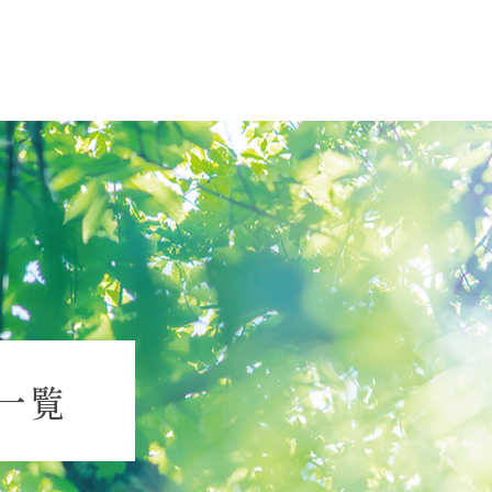
オープンキャンパス
アクセス
大学概要
北杜学園
大学概要
仙台青葉
学長挨拶
仙台青葉
報告
学長エッセイ
仙台医療
s一覧
情報公開
仙台大原
社会連携・公開講座
仙台工科
宮城県 高大連携事業
仙台デザ