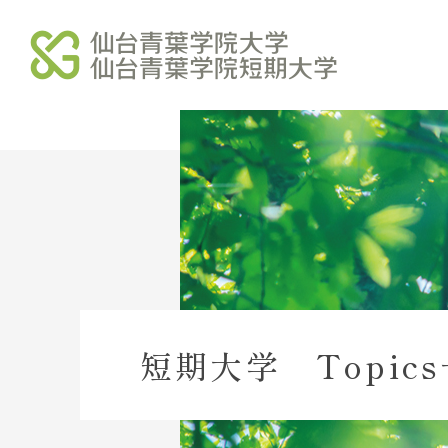
学校法人北杜学園
北杜学園 総合サイト
北杜学園 総合案内
北杜学園 事業・財務
短期大学 Topic
北杜学園 諸規程
北杜学園 役員等名簿