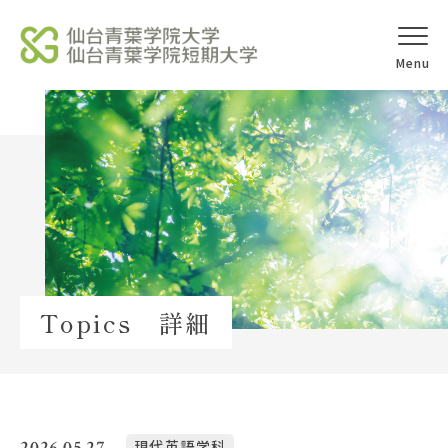
オープンキャ
アクセス
ンパス
学校法人北杜学園
Topics
Topics 詳細
イベント一覧
教員紹介
教職員募集
2026.05.27
現代英語学科