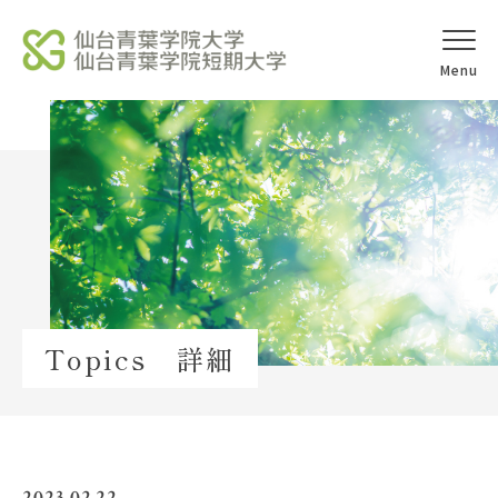
オープンキャ
アクセス
ンパス
学校法人北杜学園
Topics
Topics 詳細
イベント一覧
教員紹介
教職員募集
2023.02.22