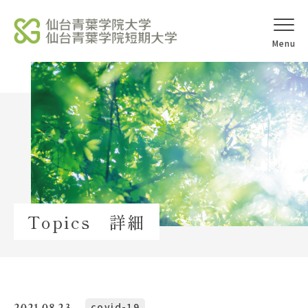
オープンキャ
アクセス
ンパス
学校法人北杜学園
Topics
Topics 詳細
イベント一覧
教員紹介
教職員募集
2021.08.23
covid-19