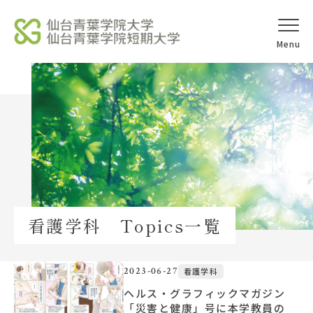
オープンキャ
アクセス
ンパス
学校法人北杜学園
Topics
看護学科 Topics一覧
イベント一覧
教員紹介
2023-06-27
看護学科
ヘルス・グラフィックマガジン
「災害と健康」号に本学教員の
教職員募集