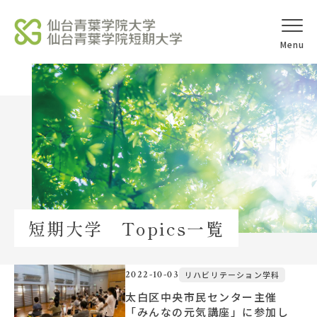
オープンキャ
アクセス
ンパス
学校法人北杜学園
Topics
短期大学 Topics一覧
イベント一覧
教員紹介
2022-10-03
リハビリテーション学科
太白区中央市民センター主催
「みんなの元気講座」に参加し
教職員募集