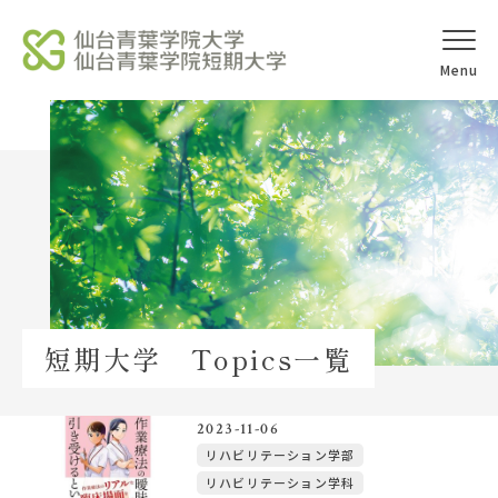
オープンキャ
アクセス
ンパス
学校法人北杜学園
Topics
短期大学 Topics一覧
イベント一覧
教員紹介
2023-11-06
リハビリテーション学部
リハビリテーション学科
教職員募集